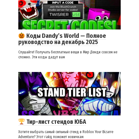
Roblox
0
Коды Dandy’s World — Полное
руководство на декабрь 2025
Слушайте! Получать бесплатные вещи в Мир Денди совсем не
сложно. Эти коды дадут вам
Roblox
0
Тир-лист стендов ЮБА
Хотите выбрать самый сильный стенд в Roblox Your Bizarre
Adventure? Этот гайд поможет новичкам