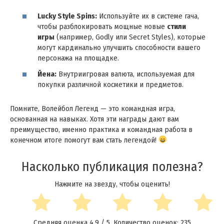
Lucky Style Spins:
Используйте их в системе гача,
чтобы разблокировать мощные новые
стили
игры
(например, Godly или Secret Styles), которые
могут кардинально улучшить способности вашего
персонажа на площадке.
Йена:
Внутриигровая валюта, используемая для
покупки различной косметики и предметов.
Помните, Волейбол Легенд — это командная игра,
основанная на навыках. Хотя эти награды дают вам
преимущество, именно практика и командная работа в
конечном итоге помогут вам стать легендой!
Насколько публикация полезна?
Нажмите на звезду, чтобы оценить!
Средняя оценка
4.9
/ 5. Количество оценок:
235