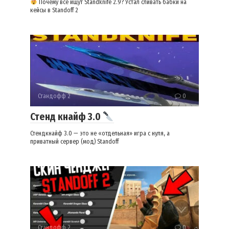
Почему все ищут Standknife 2.9? Устал сливать бабки на
кейсы в Standoff 2
Стандофф 2
0
Стенд кнайф 3.0
Стендкнайф 3.0 — это не «отдельная» игра с нуля, а
приватный сервер (мод) Standoff
Стандофф 2
0