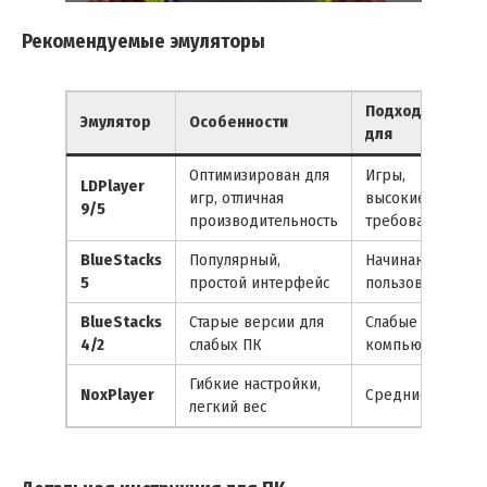
Рекомендуемые эмуляторы
Подходит
Эмулятор
Особенности
для
Оптимизирован для
Игры,
LDPlayer
игр, отличная
высокие
9/5
производительность
требования
BlueStacks
Популярный,
Начинающие
5
простой интерфейс
пользователи
BlueStacks
Старые версии для
Слабые
4/2
слабых ПК
компьютеры
Гибкие настройки,
NoxPlayer
Средние ПК
легкий вес