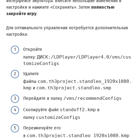
интерфейсе эмулятора. Внесите небольшие изменения в
настройки и нажмите «Сохранить». Затем
полностью
закройте игру
.
Для оптимального управления потребуется дополнительная
настройка:
Откройте
папку:
ДИСК:/LDPlayer/LDPlayer4.0/vms/cus
tomizeConfigs
Удалите
файлы
com.th3project.standleo_1920x1080.
kmp
и
com.th3project.standleo.smp
Перейдите в папку
/vms/recommendConfigs
Скопируйте файл
standoff2.kmp
в
папку
customizeConfigs
Переименуйте его
в
com.th3project.standleo_1920x1080.kmp