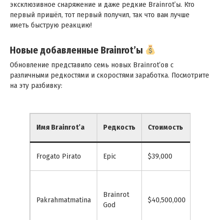
эксклюзивное снаряжение и даже редкие Brainrot’ы . Кто
первый пришёл, тот первый получил, так что вам лучше
иметь быструю реакцию !
Новые добавленные Brainrot’ы
Обновление представило семь новых Brainrot’ов с
различными редкостями и скоростями заработка. Посмотрите
на эту разбивку :
З
Имя Brainrot’а
Редкость
Стоимость
в
Frogato Pirato
Epic
$39,000
$
Brainrot
Pakrahmatmatina
$40,500,000
$
God