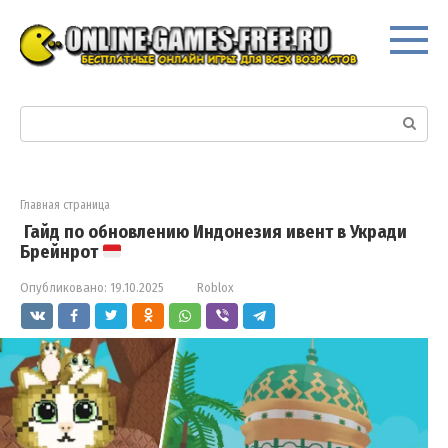
Перейти
к
контенту
Поиск:
Главная страница
Гайд по обновлению Индонезия ивент в Укради
Брейнрот
Опубликовано:
19.10.2025
Roblox