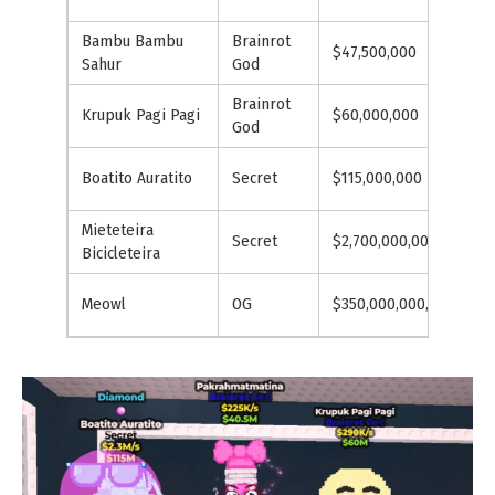
Bambu Bambu
Brainrot
$47,500,000
$
Sahur
God
Brainrot
Krupuk Pagi Pagi
$60,000,000
$
God
Boatito Auratito
Secret
$115,000,000
$
Mieteteira
Secret
$2,700,000,000
$
Bicicleteira
Meowl
OG
$350,000,000,000
$