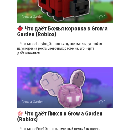
Grow a Garden
0
Что даёт Божья коровка в Grow a
Garden (Roblox)
1. Что такое Ladybug Это питомец, специализирующийся
на ускорении роста цветочных растений. Его черта
даёт множитель
Grow a Garden
0
Что даёт Пикси в Grow a Garden
(Roblox)
1. Что такое Pixie? Это ограниченный редкий питомец,