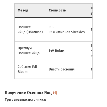
Шанс
Метод
Стоимость
успеха
Осеннее
90-
1% шанс
Яйцо (Обычное)
95 миллионов Sheckles
1%
Премиум
149 Robux
+ Система
Осеннее Яйцо
жалости
Событие Fall
Внести растения
1% шанс
Bloom
Получение Осенних Яиц
Три основных источника: