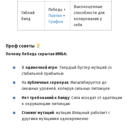
Высокоценные
Лебедь +
Гибкий
способности для
Павлин
+
билд
копирования у
Грифон
себя
Проф советы
Почему Лебедь скрытая ИМБА:
В
одиночной игре
: Твердый бустер мутаций со
стабильной прибылью
На
публичных серверах
: Масштабируется до
смешных уровней, копируя сильных питомцев
Нет требований к билду
: Сила исходит от адаптации
к окружающим питомцам
Стакинг мутаций
: мутация Изящный работает с
другими мутациями одновременно