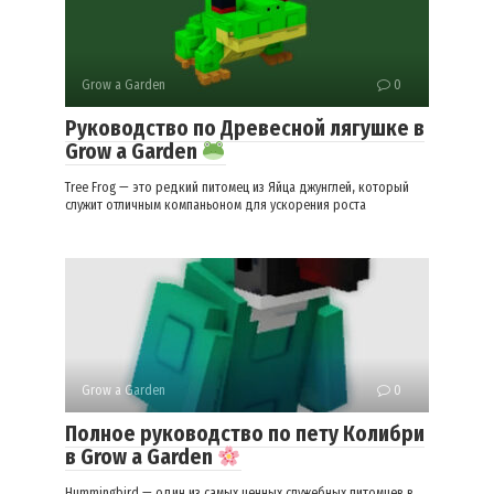
Grow a Garden
0
Руководство по Древесной лягушке в
Grow a Garden
Tree Frog — это редкий питомец из Яйца джунглей, который
служит отличным компаньоном для ускорения роста
Grow a Garden
0
Полное руководство по пету Колибри
в Grow a Garden
Hummingbird — один из самых ценных служебных питомцев в