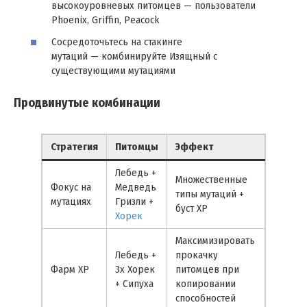
высокоуровневых питомцев — пользователи
Phoenix, Griffin, Peacock
Сосредоточьтесь на стакинге
мутаций — комбинируйте Изящный с
существующими мутациями
Продвинутые комбинации
Стратегия
Питомцы
Эффект
Лебедь +
Множественные
Фокус на
Медведь
типы мутаций +
мутациях
Гризли +
буст XP
Хорек
Максимизировать
Лебедь +
прокачку
Фарм XP
3x Хорек
питомцев при
+ Сипуха
копировании
способностей