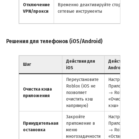
Отключение
Временно деактивируйте сторонние
VPN/прокси
сетевые инструменты
Решения для телефонов (iOS/Android)
Действия для
Действия для
Шаг
iOS
Android
Переустановите
Настройки →
Roblox (iOS не
Приложения
Очистка кэша
позволяет
→ Roblox →
приложения
очистить кэш
«Очистить
напрямую)
кэш»
Закройте
Настройки →
Принудительная
приложение в
Приложения
остановка
меню
→ Roblox →
многозадачности
«Остановить»