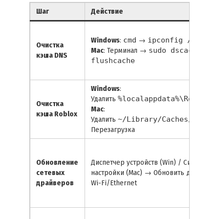
Шаг
Действие
Windows
:
cmd
→
ipconfig /flushd
Очистка
Mac
: Терминал →
sudo dscacheutil
кэша DNS
flushcache
Windows
:
Удалить
%localappdata%\Roblox
Очистка
Mac
:
кэша Roblox
Удалить
~/Library/Caches/Roblox
Перезагрузка
Обновление
Диспетчер устройств (Win) / Системные
сетевых
настройки (Mac) → Обновить драйвер
драйверов
Wi-Fi/Ethernet