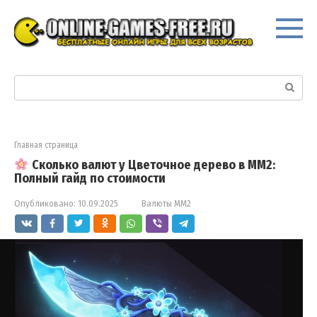
Перейти
к
контенту
Поиск:
Главная страница
Сколько валют у Цветочное дерево в ММ2:
Полный гайд по стоимости
Опубликовано:
10.09.2025
Валюты ММ2