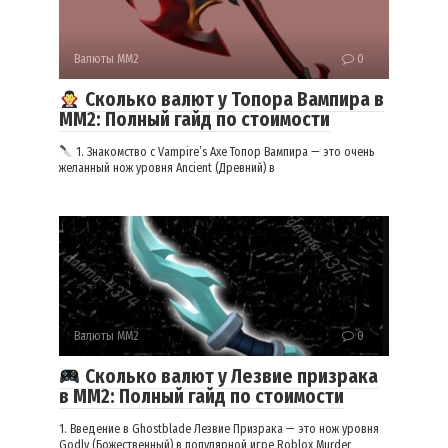
Валюты ММ2
0
Сколько валют у Топора Вампира в
ММ2: Полный гайд по стоимости
1. Знакомство с Vampire’s Axe Топор Вампира — это очень
желанный нож уровня Ancient (Древний) в
Валюты ММ2
0
Сколько валют у Лезвие призрака
в ММ2: Полный гайд по стоимости
1. Введение в Ghostblade Лезвие Призрака — это нож уровня
Godly (Божественный) в популярной игре Roblox Murder