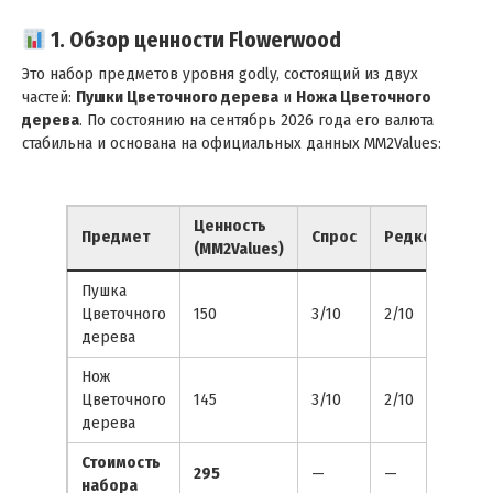
1. Обзор ценности Flowerwood
Это набор предметов уровня godly, состоящий из двух
частей:
Пушки Цветочного дерева
и
Ножа Цветочного
дерева
. По состоянию на сентябрь 2026 года его валюта
стабильна и основана на официальных данных MM2Values:
Ценность
Предмет
Спрос
Редкость
С
(MM2Values)
Пушка
Цветочного
150
3/10
2/10
С
дерева
Нож
Цветочного
145
3/10
2/10
С
дерева
Стоимость
295
—
—
набора