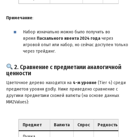
Примечание
:
Набор изначально можно было получить во
время
Пасхального ивента 2024 года
через
игровой опыт или набор, но сейчас доступен только
через трейдинг.
2. Сравнение с предметами аналогичной
ценности
Цветочное дерево находится на
4-м уровне
(Tier 4) среди
предметов уровня godly. Ниже приведено сравнение с
другими предметами схожей валюты (на основе данных
MM2Values):
Предмет
Валюта
Спрос
Редкость
Уров
Пушка