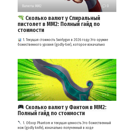
Валюты ММ2
0
Сколько валют у Спиральный
пистолет в ММ2: Полный гайд по
стоимости
1. Текущая стоимость Swirlygun в 2026 году Это оружие
божественного уровня (godly-tier), которое изначально
Валюты ММ2
0
Сколько валют у Фантом в ММ2:
Полный гайд по стоимости
1. Обзор Phantom и текущая ценность Это божественный
нож (godly knife), изначально полученный в ходе