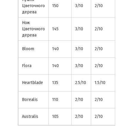
Уров
Цветочного
150
3/10
2/10
4
дерева
Нож
Уров
Цветочного
145
3/10
2/10
4
дерева
Уров
Bloom
140
3/10
2/10
4
Уров
Flora
140
3/10
2/10
4
Уров
Heartblade
135
2.5/10
1.5/10
4
Уров
Borealis
110
2/10
2/10
4
Уров
Australis
105
2/10
2/10
4