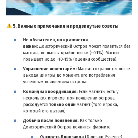
5. Важные примечания и продвинутые советы
Не обязателен, но критически
важен:
Доисторический Остров может появиться без
магнита, но шансы крайне низки (~0.1%). Магнит
повышает их до ~10-15% (оценки сообщества).
Управление инвентарём:
Магнит сохраняется после
выхода из игры до момента его потребления
успешным появлением острова.
Командная координация:
Если магниты есть у
нескольких игроков, при появлении острова
расходуется
только один
магнит (того игрока,
который его вызвал).
Добыча после появления:
Как только
Доисторический Остров появится, фармите:
Сущность Динозавра
(Dinosaur Essence)