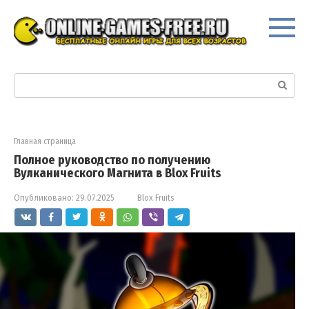
Перейти
к
контенту
Поиск:
Главная страница
Полное руководство по получению
Вулканического Магнита в Blox Fruits
Опубликовано:
29.07.2025
Blox Fruits