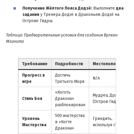
Получение Жёлтого Пояса Додзё:
Выполните
два
задания
у Тренера Додзё в Драконьем Додзё на
Острове Гидры.
Таблица: Предварительные условия для создания Вулкан
Магнита
Требование
Подробности
Местоположение
Прогресс в
Достичь
N/A
игре
Третьего Моря
«Коготь
Мудрец Драконов
Стиль Боя
Дракона»
(Остров Гидры)
разблокирован
500 мастерства
Уровень
Гриндить,
в «Когте
Мастерства
используя стиль
Дракона»