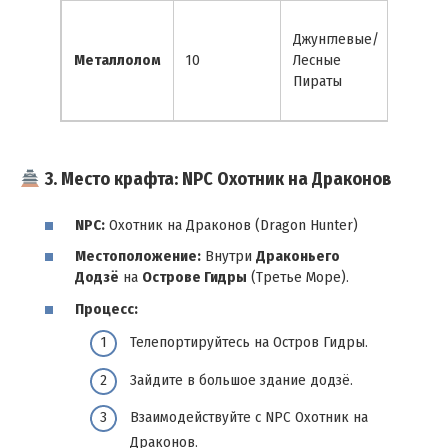
Пляжи
Джунглевые/
Остро
Металлолом
10
Лесные
Гидры
Пираты
Парящ
Череп
3. Место крафта: NPC Охотник на Драконов
NPC:
Охотник на Драконов (Dragon Hunter)
Местоположение:
Внутри
Драконьего
Додзё
на
Острове Гидры
(Третье Море).
Процесс:
Телепортируйтесь на Остров Гидры.
Зайдите в большое здание додзё.
Взаимодействуйте с NPC Охотник на
Драконов.