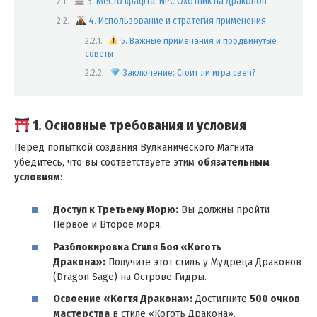
3. Место крафта: NPC Охотник на Драконов
4. Использование и стратегия применения
5. Важные примечания и продвинутые
советы
Заключение: Стоит ли игра свеч?
1. Основные требования и условия
Перед попыткой создания Вулканического Магнита
убедитесь, что вы соответствуете этим
обязательным
условиям
:
Доступ к Третьему Морю:
Вы должны пройти
Первое и Второе моря.
Разблокировка Стиля Боя «Коготь
Дракона»:
Получите этот стиль у Мудреца Драконов
(Dragon Sage) на Острове Гидры.
Освоение «Когтя Дракона»:
Достигните
500 очков
мастерства
в стиле «Коготь Дракона».