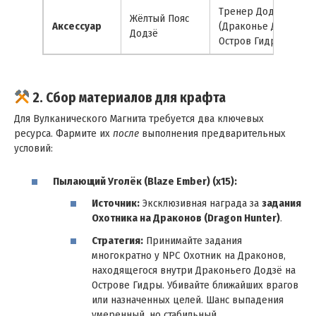
Тренер Додзё
Жёлтый Пояс
Аксессуар
(Драконье Додзё,
Додзё
Остров Гидры)
2. Сбор материалов для крафта
Для Вулканического Магнита требуется два ключевых
ресурса. Фармите их
после
выполнения предварительных
условий:
Пылающий Уголёк (Blaze Ember) (x15):
Источник:
Эксклюзивная награда за
задания
Охотника на Драконов (Dragon Hunter)
.
Стратегия:
Принимайте задания
многократно у NPC Охотник на Драконов,
находящегося внутри Драконьего Додзё на
Острове Гидры. Убивайте ближайших врагов
или назначенных целей. Шанс выпадения
умеренный, но стабильный.