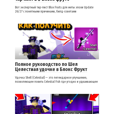
Вот экспертный тир-лист Blox Fruits для меты эпохи Update
26/27 с понятными причинами, билд-советами
Blox Fruits
0
Полное руководство по Шел
Целестиал удочке в Блокс Фрукт
Удочка Shell (Celestial) — это легендарное улучшение,
позволяющее ловить Celestial Fish где угодно и удваивающее