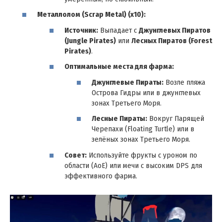
Металлолом (Scrap Metal) (x10):
Источник:
Выпадает с
Джунглевых Пиратов
(Jungle Pirates)
или
Лесных Пиратов (Forest
Pirates)
.
Оптимальные места для фарма:
Джунглевые Пираты:
Возле пляжа
Острова Гидры или в джунглевых
зонах Третьего Моря.
Лесные Пираты:
Вокруг Парящей
Черепахи (Floating Turtle) или в
зелёных зонах Третьего Моря.
Совет:
Используйте фрукты с уроном по
области (AoE) или мечи с высоким DPS для
эффективного фарма.