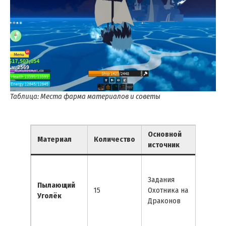
Таблица: Места фарма материалов и советы
Основной
Оптим
Материал
Количество
источник
место
Задания
Остро
Пылающий
15
Охотника на
(Драк
Уголёк
Драконов
Додзё