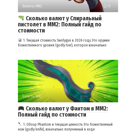
Валюты ММ2
0
Сколько валют у Спиральный
пистолет в ММ2: Полный гайд по
стоимости
1. Текущая стоимость Swirlygun в 2026 году Это оружие
божественного уровня (godly-tier), которое изначально
Валюты ММ2
0
Сколько валют у Фантом в ММ2:
Полный гайд по стоимости
1. Обзор Phantom и текущая ценность Это божественный
нож (godly knife), изначально полученный в ходе