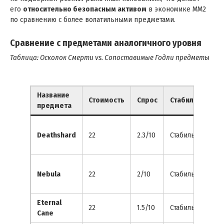
его
относительно безопасным активом
в экономике MM2
по сравнению с более волатильными предметами.
Сравнение с предметами аналогичного уровня
Таблица: Осколок Смерти vs. Сопоставимые Годли предметы
Название
Стоимость
Спрос
Стабильность
предмета
Deathshard
22
2.3/10
Стабильный
Nebula
22
2/10
Стабильный
Eternal
22
1.5/10
Стабильный
Cane