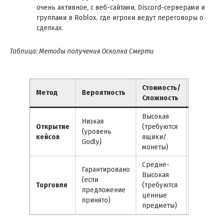
очень активное, с веб-сайтами, Discord-серверами и
группами в Roblox, где игроки ведут переговоры о
сделках.
Таблица: Методы получения Осколка Смерти
Стоимость/
Реком
Метод
Вероятность
Сложность
подход
Высокая
Низкая
Копите
Открытие
(требуются
(уровень
на неск
кейсов
ящики/
Godly)
ящиков
монеты)
Средне-
Гарантировано
Высокая
Изучит
(если
Торговля
(требуются
значен
предложение
ценные
предло
принято)
предметы)