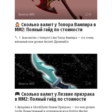
Валюты ММ2
0
Сколько валют у Топора Вампира в
ММ2: Полный гайд по стоимости
1. Знакомство с Vampire’s Axe Топор Вампира — это очень
желанный нож уровня Ancient (Древний) в
Валюты ММ2
0
Сколько валют у Лезвие призрака
в ММ2: Полный гайд по стоимости
1. Введение в Ghostblade Лезвие Призрака — это нож уровня
Godly (Божественный) в популярной игре Roblox Murder