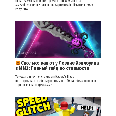
Пила (Saw) в настоящее время стоит 8 единиц на
MM2Values.com и 7 единиц на Supremevaluelist.com в 2026
году, что
Валюты ММ2
0
Сколько валют у Лезвие Хэллоуина
в ММ2: Полный гайд по стоимости
Текущая рыночная стоимость Hallow’s Blade
поддерживает стабильную стоимость 10 на обеих основных
торговых платформах MM2 в