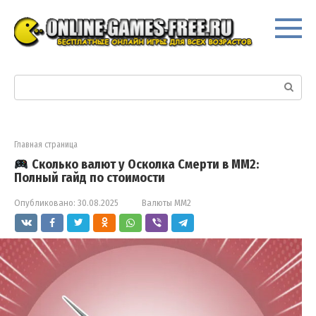
Перейти
к
контенту
Поиск:
Главная страница
Сколько валют у Осколка Смерти в ММ2:
Полный гайд по стоимости
Опубликовано:
30.08.2025
Валюты ММ2