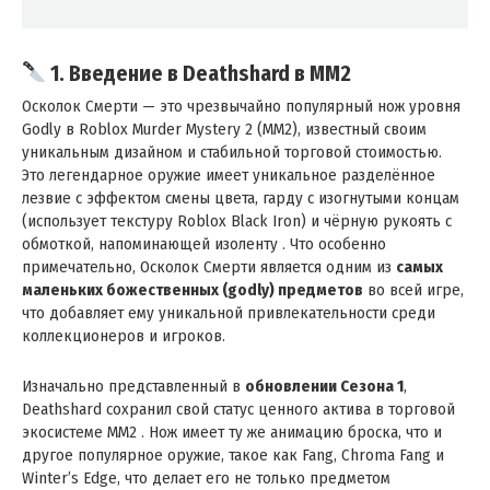
1. Введение в Deathshard в MM2
Осколок Смерти — это чрезвычайно популярный нож уровня
Godly в Roblox Murder Mystery 2 (MM2), известный своим
уникальным дизайном и стабильной торговой стоимостью.
Это легендарное оружие имеет уникальное разделённое
лезвие с эффектом смены цвета, гарду с изогнутыми концам
(использует текстуру Roblox Black Iron) и чёрную рукоять с
обмоткой, напоминающей изоленту . Что особенно
примечательно, Осколок Смерти является одним из
самых
маленьких божественных (godly) предметов
во всей игре,
что добавляет ему уникальной привлекательности среди
коллекционеров и игроков.
Изначально представленный в
обновлении Сезона 1
,
Deathshard сохранил свой статус ценного актива в торговой
экосистеме MM2 . Нож имеет ту же анимацию броска, что и
другое популярное оружие, такое как Fang, Chroma Fang и
Winter’s Edge, что делает его не только предметом