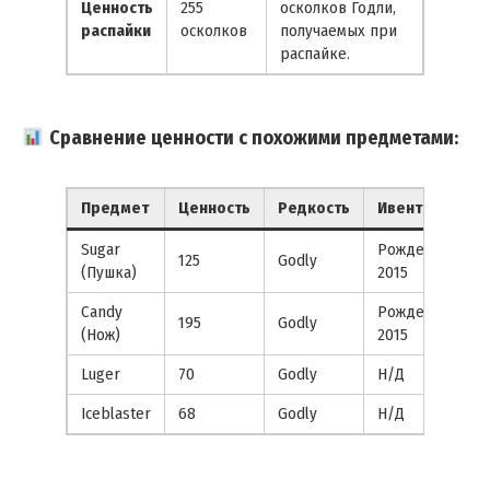
Ценность
255
осколков Годли,
распайки
осколков
получаемых при
распайке.
Сравнение ценности с похожими предметами:
Предмет
Ценность
Редкость
Ивент
Sugar
Рождество
125
Godly
(Пушка)
2015
Candy
Рождество
195
Godly
(Нож)
2015
Luger
70
Godly
Н/Д
Iceblaster
68
Godly
Н/Д