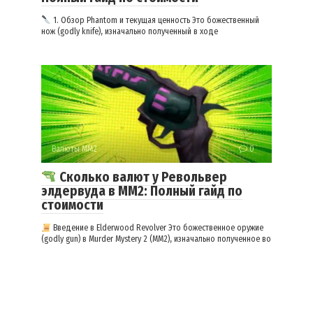
1. Обзор Phantom и текущая ценность Это божественный
нож (godly knife), изначально полученный в ходе
Валюты ММ2
0
Сколько валют у Револьвер
элдервуда в ММ2: Полный гайд по
стоимости
Введение в Elderwood Revolver Это божественное оружие
(godly gun) в Murder Mystery 2 (MM2), изначально полученное во