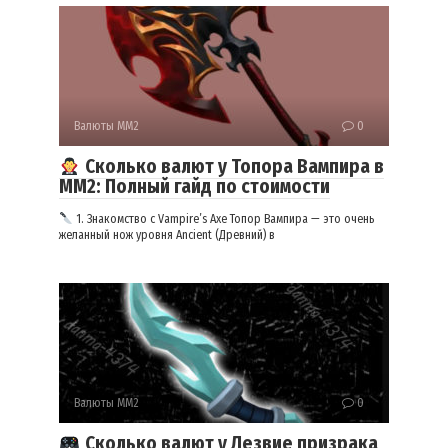
Валюты ММ2
0
Сколько валют у Топора Вампира в
ММ2: Полный гайд по стоимости
1. Знакомство с Vampire’s Axe Топор Вампира — это очень
желанный нож уровня Ancient (Древний) в
Валюты ММ2
0
Сколько валют у Лезвие призрака