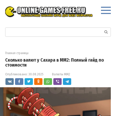
Перейти
к
контенту
Поиск:
Главная страница
Сколько валют у Сахара в ММ2: Полный гайд по
стоимости
Опубликовано:
30.08.2025
Валюты ММ2