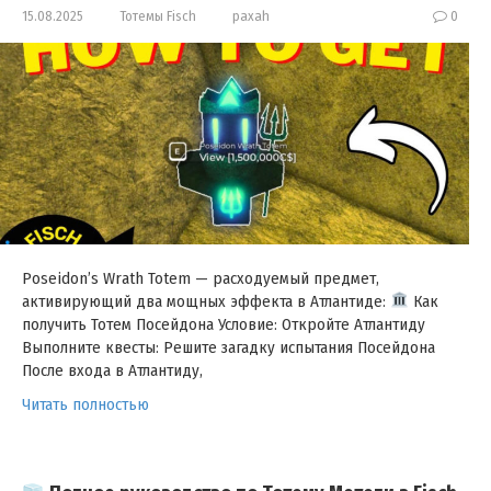
15.08.2025
Тотемы Fisch
paxah
0
Poseidon’s Wrath Totem — расходуемый предмет,
активирующий два мощных эффекта в Атлантиде:
Как
получить Тотем Посейдона Условие: Откройте Атлантиду
Выполните квесты: Решите загадку испытания Посейдона
После входа в Атлантиду,
Читать полностью