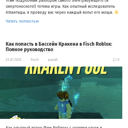
этим подробным разбором самого электризующего (и
смертоносного!) тотема игры. Как опытный исследователь
Атлантиды, я проведу вас через каждый вольт его мощи.
Читать полностью
Как попасть в Бассейн Кракена в Fisch Roblox:
Полное руководство
23.07.2025
Fisch
paxah
0
Как опытный игрок Фиш Роблокс с сотнями часов в