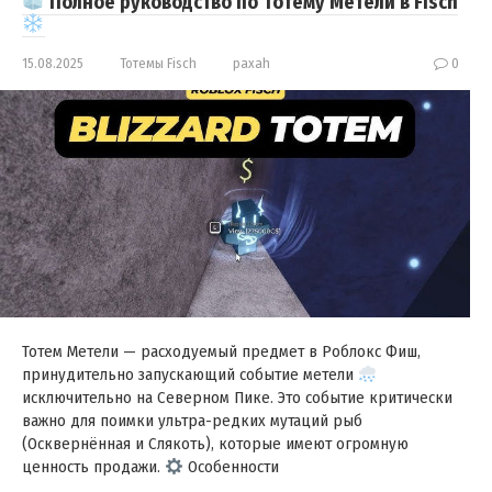
Полное руководство по Тотему Метели в Fisch
15.08.2025
Тотемы Fisch
paxah
0
Тотем Метели — расходуемый предмет в Роблокс Фиш,
принудительно запускающий событие метели
исключительно на Северном Пике. Это событие критически
важно для поимки ультра-редких мутаций рыб
(Осквернённая и Слякоть), которые имеют огромную
ценность продажи.
Особенности