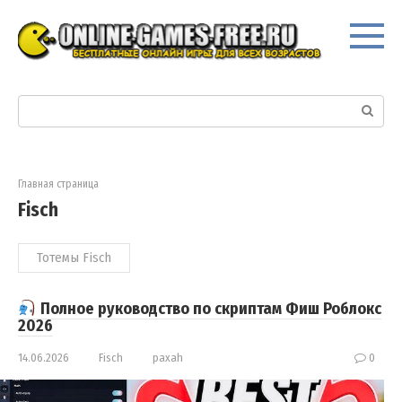
Перейти
к
контенту
Поиск:
Главная страница
Fisch
Тотемы Fisch
Полное руководство по скриптам Фиш Роблокс
2026
14.06.2026
Fisch
paxah
0