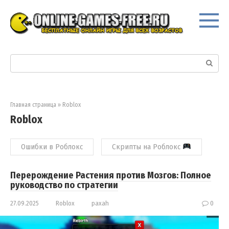
Перейти
к
контенту
Поиск:
Главная страница
»
Roblox
Roblox
Ошибки в Роблокс
Скрипты на Роблокс
Перерождение Растения против Мозгов: Полное
руководство по стратегии
27.09.2025
Roblox
paxah
0