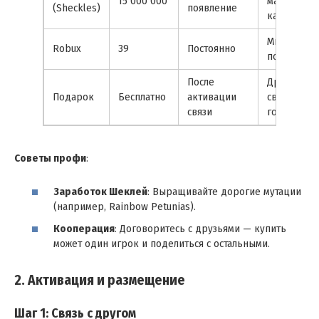
15 000 000
магазин
(Sheckles)
появление
каждый ча
Мгновенна
Robux
39
Постоянно
покупка
После
Друг делит
Подарок
Бесплатно
активации
своим
связи
горшком
Советы профи
:
Заработок Шеклей
: Выращивайте дорогие мутации
(например, Rainbow Petunias).
Кооперация
: Договоритесь с друзьями — купить
может один игрок и поделиться с остальными.
2. Активация и размещение
Шаг 1: Связь с другом