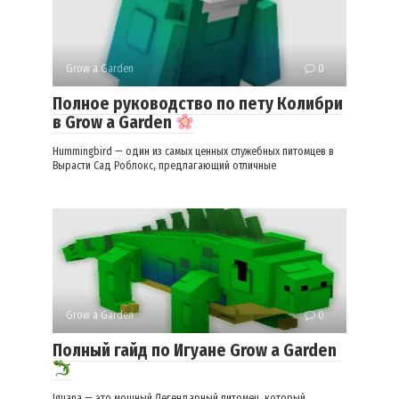
Grow a Garden
0
Полное руководство по пету Колибри
в Grow a Garden
Hummingbird — один из самых ценных служебных питомцев в
Вырасти Сад Роблокс, предлагающий отличные
Grow a Garden
0
Полный гайд по Игуане Grow a Garden
Iguana — это мощный Легендарный питомец, который