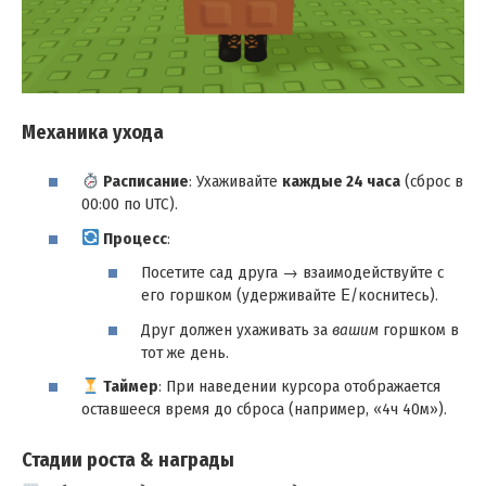
Механика ухода
Расписание
: Ухаживайте
каждые 24 часа
(сброс в
00:00 по UTC).
Процесс
:
Посетите сад друга → взаимодействуйте с
его горшком (удерживайте
E
/коснитесь).
Друг должен ухаживать за
вашим
горшком в
тот же день.
Таймер
: При наведении курсора отображается
оставшееся время до сброса (например, «4ч 40м»).
Стадии роста & награды