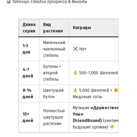
Таблица: Стадии прогресса & Выгоды
Длина
Вид
Награды
серии
растения
Маленький
1-3
наклонный
Нет
дня
стебель
Бутоны +
4-7
второй
500–1,000 Шекелей
дней
стебель
8-14
Цветущий
5,000 Шекелей +
дней
бутон
Медовые соты
Мутация
«Дружественные
Полностью
15+
Узы»
цветущее
дней
(FriendBound)
(увеличивает
растение
будущие урожаи)