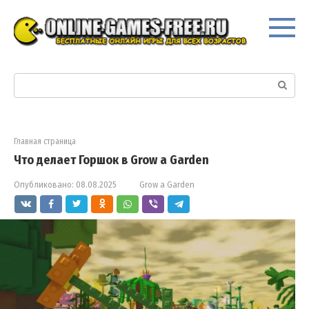
Перейти
к
контенту
Поиск:
Главная страница
Что делает Горшок в Grow a Garden
Опубликовано:
08.08.2025
Grow a Garden