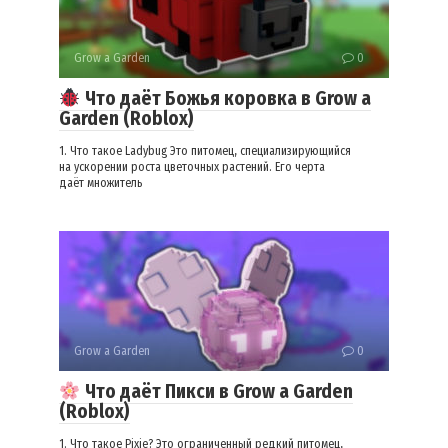
Grow a Garden
0
Что даёт Божья коровка в Grow a
Garden (Roblox)
1. Что такое Ladybug Это питомец, специализирующийся
на ускорении роста цветочных растений. Его черта
даёт множитель
Grow a Garden
0
Что даёт Пикси в Grow a Garden
(Roblox)
1. Что такое Pixie? Это ограниченный редкий питомец,