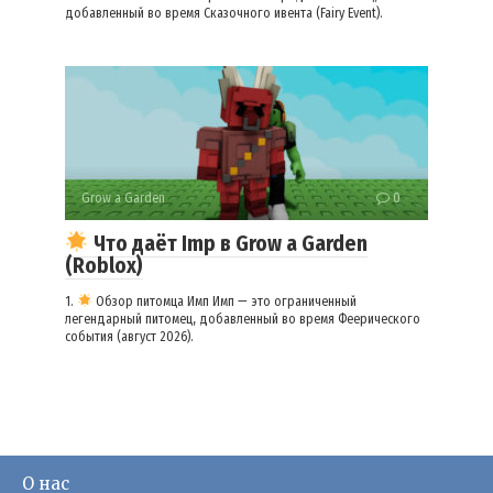
добавленный во время Сказочного ивента (Fairy Event).
Grow a Garden
0
Что даёт Imp в Grow a Garden
(Roblox)
1.
Обзор питомца Имп Имп — это ограниченный
легендарный питомец, добавленный во время Феерического
события (август 2026).
О нас