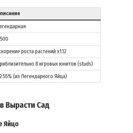
писание
егендарная
,500
скорение роста растений x1.12
риблизительно 8 игровых юнитов (studs)
2.55% (из Легендарного Яйца)
в Вырасти Сад
е Яйцо