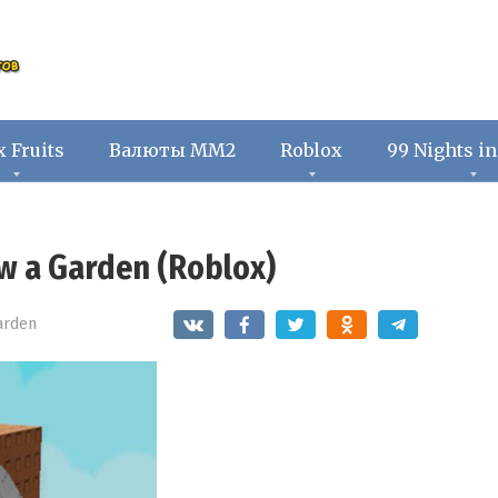
x Fruits
Валюты ММ2
Roblox
99 Nights in
w a Garden (Roblox)
arden