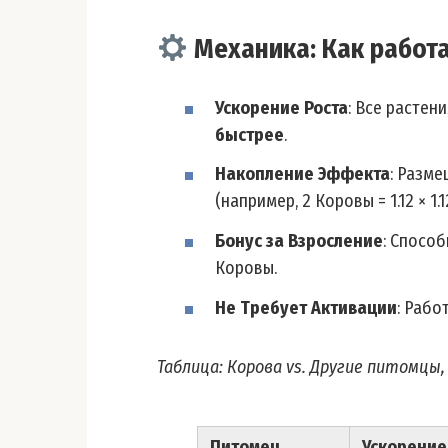
Механика: Как работ
Ускорение Роста
: Все растен
быстрее
.
Накопление Эффекта
: Разм
(например, 2 Коровы = 1.12 × 1.1
Бонус за Взросление
: Спосо
Коровы.
Не Требует Активации
: Рабо
Таблица: Корова vs. Другие питомцы
Питомец
Ускорение