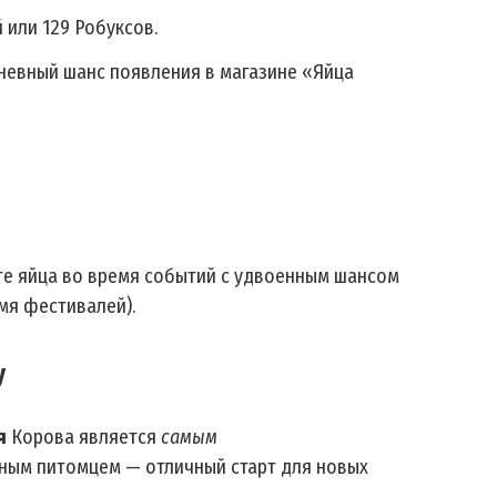
 или 129 Робуксов.
дневный шанс появления в магазине «Яйца
те яйца во время событий с удвоенным шансом
мя фестивалей).
у
я
Корова является
самым
ным питомцем — отличный старт для новых