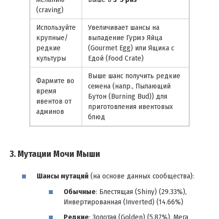
(craving)
Используйте
Увеличивает шансы на
крупные/
выпадение Гурмэ Яйца
редкие
(Gourmet Egg) или Ящика с
культуры
Едой (Food Crate)
Выше шанс получить редкие
Фармите во
семена (напр., Пылающий
время
Бутон (Burning Bud)) для
ивентов от
приготовления ивентовых
админов
блюд
3. Мутации Мочи Мыши
Шансы мутаций
(на основе данных сообщества):
Обычные
: Блестящая (Shiny) (29.33%),
Инвертированная (Inverted) (14.66%)
Редкие
: Золотая (Golden) (5.87%), Мега