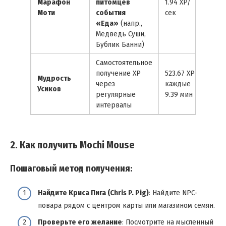
Марафон
питомцев
1.94 XP/
Моти
события
сек
«Еда»
(напр.,
Медведь Суши,
Бублик Банни)
Самостоятельное
получение XP
523.67 XP
Мудрость
через
каждые
Усиков
регулярные
9.39 мин
интервалы
2. Как получить Mochi Mouse
Пошаговый метод получения:
Найдите Криса Пига (Chris P. Pig)
: Найдите NPC-
повара рядом с центром карты или магазином семян.
Проверьте его желание
: Посмотрите на мысленный