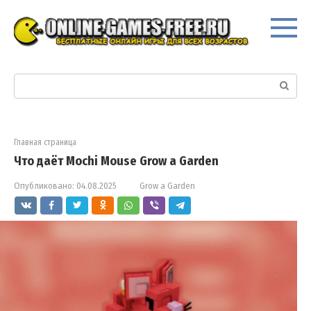
Перейти
к
контенту
Поиск:
Главная страница
Что даёт Mochi Mouse Grow a Garden
Опубликовано:
04.08.2025
Grow a Garden