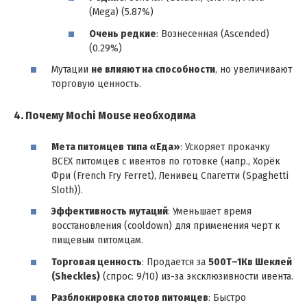
(Mega) (5.87%)
Очень редкие
: Вознесенная (Ascended)
(0.29%)
Мутации
не влияют на способности
, но увеличивают
торговую ценность.
4. Почему Mochi Mouse необходима
Мета питомцев типа «Еда»
: Ускоряет прокачку
ВСЕХ питомцев с ивентов по готовке (напр., Хорёк
Фри (French Fry Ferret), Ленивец Спагетти (Spaghetti
Sloth)).
Эффективность мутаций
: Уменьшает время
восстановления (cooldown) для применения черт к
пищевым питомцам.
Торговая ценность
: Продается за
500Т–1Кв Шеклей
(Sheckles)
(спрос: 9/10) из-за эксклюзивности ивента.
Разблокировка слотов питомцев
: Быстро