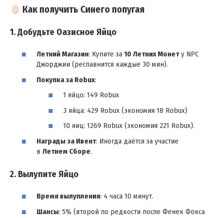
Как получить Синего попугая
1. Добудьте Оазисное Яйцо
Летний Магазин
: Купите за
10 Летних Монет
у NPC
Джорджии (респавнится каждые 30 мин).
Покупка за Robux
:
1 яйцо: 149 Robux
3 яйца: 429 Robux (экономия 18 Robux)
10 яиц: 1269 Robux (экономия 221 Robux).
Награды за Ивент
: Иногда даётся за участие
в
Летнем Сборе
.
2. Вылупите Яйцо
Время вылупления
: 4 часа 10 минут.
Шансы
: 5% (второй по редкости после Фенек Фокса