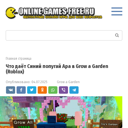
Перейти
к
контенту
Поиск:
Главная страница
Что даёт Синий попугай Ара в Grow a Garden
(Roblox)
Опубликовано:
04.07.2025
Grow a Garden