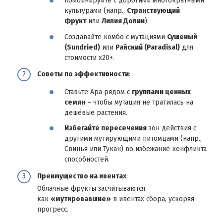
Комбинируйте с дорогими многократными
культурами (напр.,
Странствующий
Фрукт
или
Лилия Долин
).
Создавайте комбо с мутациями
Сушеный
(Sundried)
или
Райский (Paradisal)
для
стоимости х20+.
Советы по эффективности
:
Ставьте Ара рядом с
группами ценных
семян
– чтобы мутация не тратилась на
дешёвые растения.
Избегайте пересечения
зон действия с
другими мутирующими питомцами (напр.,
Свинья или Тукан) во избежание конфликта
способностей.
Преимущество на ивентах
:
Облачные фрукты засчитываются
как
«мутировавшие»
в ивентах сбора, ускоряя
прогресс.