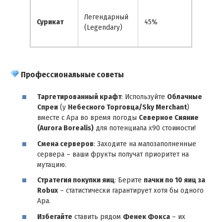
Уменьш
Легендарный
переза
Сурикат
45%
(Legendary)
способ
питомц
Профессиональные советы
Таргетированный крафт
: Используйте
Облачные
Спреи
(у
Небесного Торговца/Sky Merchant
)
вместе с Ара во время погоды
Северное Сияние
(Aurora Borealis)
для потенциала х90 стоимости!
Смена серверов
: Заходите на малозаполненные
сервера – ваши фрукты получат приоритет на
мутацию.
Стратегия покупки яиц
: Берите
пачки по 10 яиц за
Robux
– статистически гарантирует хотя бы одного
Ара.
Избегайте
ставить рядом
Фенек Фокса
– их