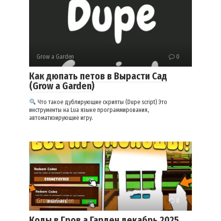
Grow a Garden
0
Как дюпать петов в Вырасти Сад
(Grow a Garden)
Что такое дублирующие скрипты (Dupe script) Это
инструменты на Lua языке программирования,
автоматизирующие игру.
Grow a Garden
0
Коды в Гров а Гарден декабрь 2025