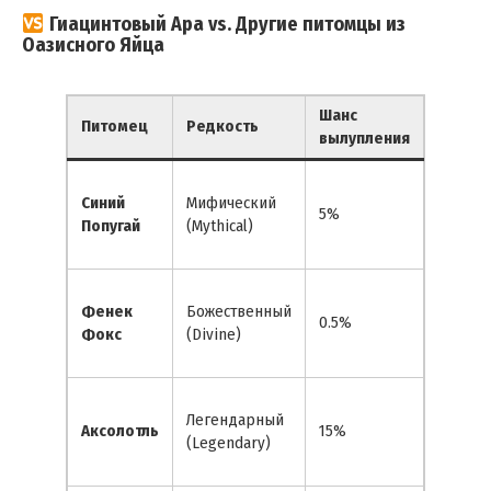
Гиацинтовый Ара vs. Другие питомцы из
Оазисного Яйца
Шанс
Питомец
Редкость
Способ
вылупления
Наклад
Синий
Мифический
Облачн
5%
Попугай
(Mythical)
Мутаци
стоимос
Копиру
Фенек
Божественный
мутаци
0.5%
Фокс
(Divine)
других
игроко
6.66% 
Легендарный
удвоит
Аксолотль
15%
(Legendary)
летние
фрукт