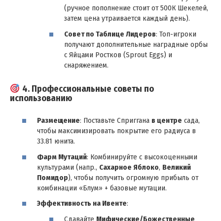
(ручное пополнение стоит от 500К Шекелей,
затем цена утраивается каждый день).
Совет по Таблице Лидеров
: Топ-игроки
получают дополнительные наградные орбы
с Яйцами Ростков (Sprout Eggs) и
снаряжением.
4. Профессиональные советы по
использованию
Размещение
: Поставьте Сприггана
в центре
сада,
чтобы максимизировать покрытие его радиуса в
33.81 юнита.
Фарм Мутаций
: Комбинируйте с высокоценными
культурами (напр.,
Сахарное Яблоко
,
Великий
Помидор
), чтобы получить огромную прибыль от
комбинации «Блум» + базовые мутации.
Эффективность на Ивенте
:
Сдавайте
Мифические/Божественные