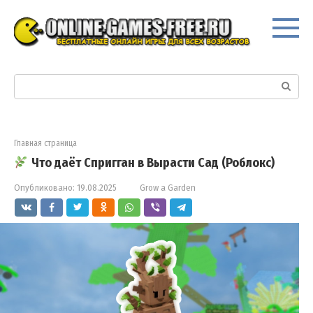
Перейти
к
контенту
Поиск:
Главная страница
Что даёт Спригган в Вырасти Сад (Роблокс)
Опубликовано:
19.08.2025
Grow a Garden