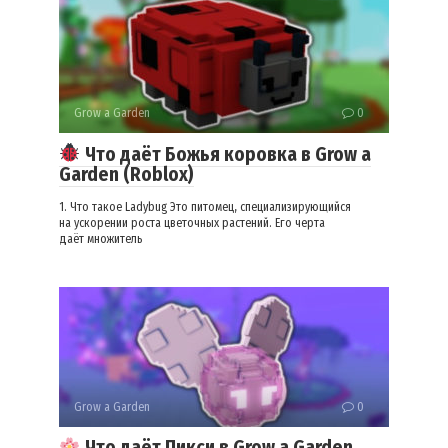
Grow a Garden
0
Что даёт Божья коровка в Grow a
Garden (Roblox)
1. Что такое Ladybug Это питомец, специализирующийся
на ускорении роста цветочных растений. Его черта
даёт множитель
Grow a Garden
0
Что даёт Пикси в Grow a Garden