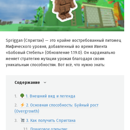
Spriggan (Спригган) — это крайне востребованный питомец
Мифического уровня, добавленный во время Ивента
«Бобовый Стебель» (Обновление 1.19.0). Он кардинально
меняет стратегию мутации урожая благодаря своим
уникальным способностям. Вот всё, что нужно знать:
Содержание
1. Внешний вид и легенда
2. Основная способность: Буйный рост
(Overgrowth)
3. Как получить Сприггана
Пошаговое открытие: