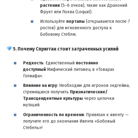
растения
(5–6 очков), такие как Драконий
Фрукт или Локва (Loquat).
Используйте
порталы
(открываются после 7
ростов) для мгновенного доступа к
Бобовому Стеблю.
5. Почему Спригган стоит затраченных усилий
Редкость
: Единственный
постоянно
доступный
Мифический питомец в «Товарах
Голиафа».
Влияние на игру
: Необходим для игроков эндгейма,
стремящихся получить
Призматические/
Трансцендентные культуры
через цепочки
мутаций.
Ограниченность по времени
: Привязан к ивенту —
получите его до окончания Ивента «Бобовый
Стебель»!