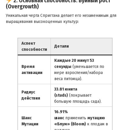
2. Основная способность: Буйный рост
(Overgrowth)
Уникальная черта Сприггана делает его незаменимым для
выращивания высокоценных культур:
Аспект
Детали
способности
Каждые 20 минут 53
Время
секунды
(уменьшается по
активации
мере взросления/набора
веса питомца).
33.81 юнита
Радиус
(studs)
(покрывает
действия
большую площадь сада).
16.91%
Шанс
шанс
применить
мутацию
Мутации
«Блум» (Bloom)
к плодам в
радиусе.