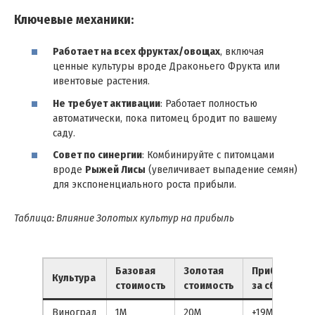
Ключевые механики:
Работает на всех фруктах/овощах
, включая
ценные культуры вроде Драконьего Фрукта или
ивентовые растения.
Не требует активации
: Работает полностью
автоматически, пока питомец бродит по вашему
саду.
Совет по синергии
: Комбинируйте с питомцами
вроде
Рыжей Лисы
(увеличивает выпадение семян)
для экспоненциального роста прибыли.
Таблица: Влияние Золотых культур на прибыль
Базовая
Золотая
Прибыль
Культура
стоимость
стоимость
за сбор
Виноград
1M
20M
+19M