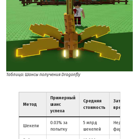
Таблица: Шансы получения Dragonfly
Примерный
Средняя
Затраты
Метод
шанс
стоимость
времени
успеха
0.03% за
5 млрд
Недели
Шекели
попытку
шекелей
фарма