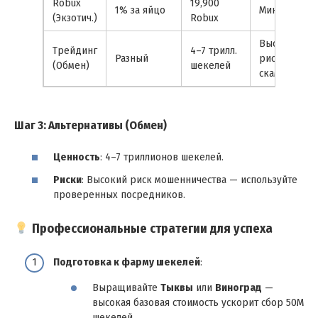
Robux
19,900
1% за яйцо
Минуты
(Экзотич.)
Robux
Высокий
Трейдинг
4–7 трилл.
Разный
риск
(Обмен)
шекелей
скама
Шаг 3: Альтернативы (Обмен)
Ценность
: 4–7 триллионов шекелей.
Риски
: Высокий риск мошенничества — используйте
проверенных посредников.
Профессиональные стратегии для успеха
Подготовка к фарму шекелей
:
Выращивайте
Тыквы
или
Виноград
—
высокая базовая стоимость ускорит сбор 50М
шекелей.