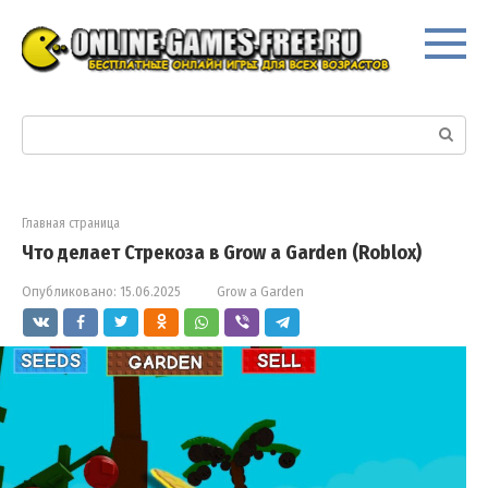
Перейти
к
контенту
Поиск:
Главная страница
Что делает Стрекоза в Grow a Garden (Roblox)
Опубликовано:
15.06.2025
Grow a Garden