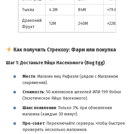
Тыква
4.2M
84M
+79.8M
Драконий
12M
240M
+228M
Фрукт
Как получить Стрекозу: Фарм или покупка
Шаг 1: Достаньте Яйцо Насекомого (Bug Egg)
Место
: Магазин яиц Рафаэля (рядом с Магазином
снаряжения).
Стоимость
: 50 миллионов шекелей ИЛИ 199 Robux
(Экзотическое Яйцо Насекомого).
Шанс появления
: Только 3% при обновлении
магазина (каждые 30 минут).
Про-совет
: Переключайте серверы, чтобы быстрее
проверять несколько магазинов.