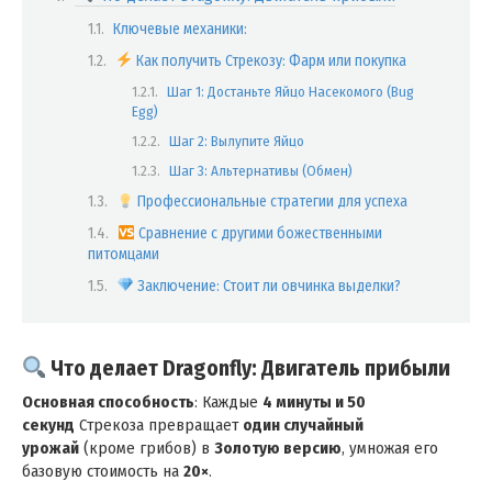
Ключевые механики:
Как получить Стрекозу: Фарм или покупка
Шаг 1: Достаньте Яйцо Насекомого (Bug
Egg)
Шаг 2: Вылупите Яйцо
Шаг 3: Альтернативы (Обмен)
Профессиональные стратегии для успеха
Сравнение с другими божественными
питомцами
Заключение: Стоит ли овчинка выделки?
Что делает Dragonfly: Двигатель прибыли
Основная способность
: Каждые
4 минуты и 50
секунд
Стрекоза превращает
один случайный
урожай
(кроме грибов) в
Золотую версию
, умножая его
базовую стоимость на
20×
.