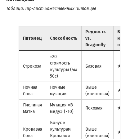
Таблица: Тир-лист Божественных Питомцев
Редкость
Влияние
Питомец
Способность
vs.
на
Dragonfly
прибыль
×20
стоимость
Стрекоза
Базовая
★★★★★
культуры (4м
50с)
Ночная
Ночные
Выше
★★★☆☆
Сова
мутации
(ивентовая)
Пчелиная
Мутация «В
Похожая
★★★★☆
Матка
меду» (×10)
Бонус к
Кровавая
культурам
Выше
★★★★☆
Сова
Кровавой
(ивентовая)