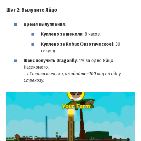
Шаг 2: Вылупите Яйцо
Время вылупления
:
Куплено за шекели
: 8 часов.
Куплено за Robux (Экзотическое)
: 30
секунд.
Шанс получить Dragonfly
: 1% за одно Яйцо
Насекомого.
→
Статистически, ожидайте ~100 яиц на одну
Стрекозу.