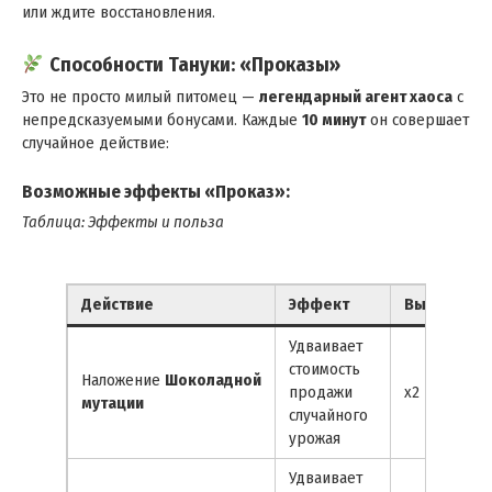
или ждите восстановления.
Способности Тануки: «Проказы»
Это не просто милый питомец —
легендарный агент хаоса
с
непредсказуемыми бонусами. Каждые
10 минут
он совершает
случайное действие:
Возможные эффекты «Проказ»:
Таблица: Эффекты и польза
Действие
Эффект
Выгода
Удваивает
стоимость
Наложение
Шоколадной
продажи
x2 к доходу
мутации
случайного
урожая
Удваивает