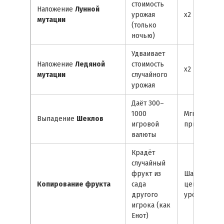
стоимость
Наложение
Лунной
урожая
x2 к доходу
мутации
(только
ночью)
Удваивает
Наложение
Ледяной
стоимость
x2 к доходу
мутации
случайного
урожая
Даёт 300–
1000
Мгновенная
Выпадение
Шеклов
игровой
прибыль
валюты
Крадёт
случайный
фрукт из
Шанс получ
Копирование фрукта
сада
ценный
другого
урожай
игрока (как
Енот)