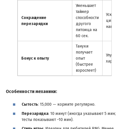
Уменьшает
таймер
Ускорение
Сокращение
способности
циклов
перезарядки
другого
навыков
питомца на
60 сек.
Тануки
получает
Улучшение
Бонус к опыту
опыт
характерис
(быстрее
взрослеет)
Особенности механики:
Сытость
: 15,000 — кормите регулярно.
Перезарядка
: 10 минут (иногда указывают 5 мин;
тесты показывают ~10 мин).
Стиль игры
: Идеален для любителей RNG. Менее