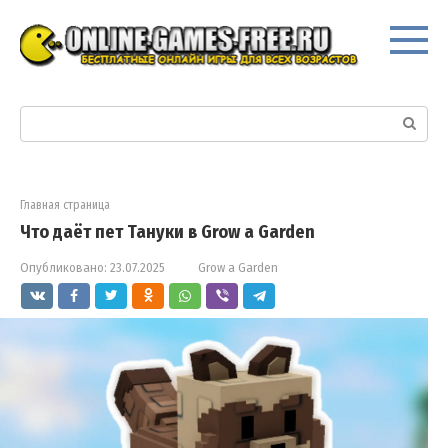
Перейти
к
контенту
Поиск:
Главная страница
Что даёт пет Тануки в Grow a Garden
Опубликовано:
23.07.2025
Grow a Garden