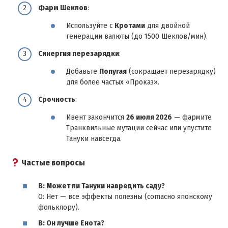
Фарм Шеклов
:
Используйте с
Кротами
для двойной
генерации валюты (до 1500 Шеклов/мин).
Синергия перезарядки
:
Добавьте
Попугая
(сокращает перезарядку)
для более частых «Проказ».
Срочность
:
Ивент закончится
26 июля 2026
— фармите
Транквильные мутации сейчас или упустите
Тануки навсегда.
Частые вопросы
В: Может ли Тануки навредить саду?
О: Нет — все эффекты полезны (согласно японскому
фольклору).
В: Он лучше Енота?