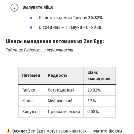
Вылупите яйцо
:
Шанс выпадения Тануки:
20.82%
.
В среднем — 1 Тануки на ~5 яиц.
Шансы выпадения питомцев из Zen Egg:
Таблица: Редкость и вероятности
Шанс
Питомец
Редкость
выпадения
Тануки
Легендарный
20.82%
Каппа
Мифический
3.5%
Кицунэ
Призматический
0.08%
Важно:
Zen Eggs могут заканчиваться — платите Шеклы