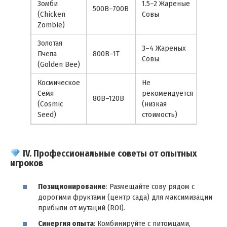
Зомби
1.5–2 Жареные
500B–700B
(Chicken
Совы
Zombie)
Золотая
3–4 Жареных
Пчела
800B–1T
Совы
(Golden Bee)
Космическое
Не
Семя
рекомендуется
80B–120B
(Cosmic
(низкая
Seed)
стоимость)
IV. Профессиональные советы от опытных
игроков
Позиционирование
: Размещайте сову рядом с
дорогими фруктами (центр сада) для максимизации
прибыли от мутаций (ROI).
Синергия опыта
: Комбинируйте с питомцами,