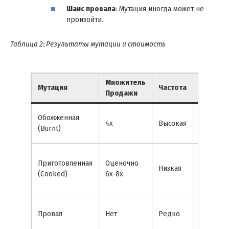
Шанс провала
: Мутация иногда может не
произойти.
Таблица 2: Результаты мутации и стоимость
Множитель
Визуаль
Мутация
Частота
Продажи
Эффект
Обуглен
Обожженная
4x
Высокая
почерне
(Burnt)
фрукт
Золотист
Приготовленная
Оценочно
коричне
Низкая
(Cooked)
6x-8x
«запече
вид
Клуб ды
Провал
Нет
Редко
(без
изменен