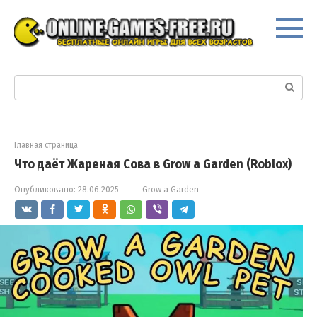
Перейти
к
контенту
Поиск:
Главная страница
Что даёт Жареная Сова в Grow a Garden (Roblox)
Опубликовано:
28.06.2025
Grow a Garden