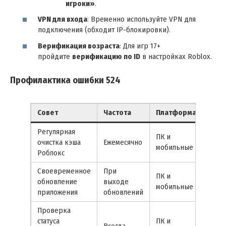
игроки»
.
VPN для входа
: Временно используйте VPN для
подключения (обходит IP-блокировки).
Верификация возраста
: Для игр 17+
пройдите
верификацию по ID
в настройках Roblox.
Профилактика ошибки 524
Совет
Частота
Платформа
Регулярная
ПК и
очистка кэша
Ежемесячно
мобильные
Роблокс
Своевременное
При
ПК и
обновление
выходе
мобильные
приложения
обновлений
Проверка
статуса
ПК и
Всегда