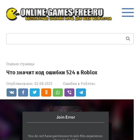
Перейти
к
контенту
Поиск:
Главная страница
Что значит код ошибки 524 в Roblox
Опубликовано:
02.08.2025
Ошибки в Роблокс