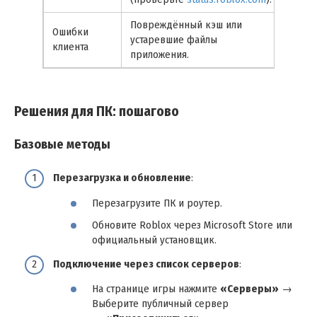
Повреждённый кэш или
Ошибки
ПК и
устаревшие файлы
клиента
моби
приложения.
Решения для ПК: пошагово
Базовые методы
Перезагрузка и обновление
:
Перезагрузите ПК и роутер.
Обновите Roblox через Microsoft Store или
официальный установщик.
Подключение через список серверов
:
На странице игры нажмите
«Серверы»
→
Выберите публичный сервер