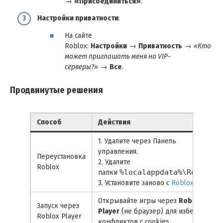
→
«Присоединиться»
.
Настройки приватности
:
На сайте
Roblox:
Настройки
→
Приватность
→
«Кто
может приглашать меня на VIP-
серверы?»
→
Все
.
Продвинутые решения
Способ
Действия
1. Удалите через Панель
управления.
Переустановка
2. Удалите
Roblox
папки
%localappdata%\Roblox
.
3. Установите заново с
Roblox.com
.
Открывайте игры через
Roblox
Запуск через
Player
(не браузер) для избежания
Roblox Player
конфликтов с cookies.