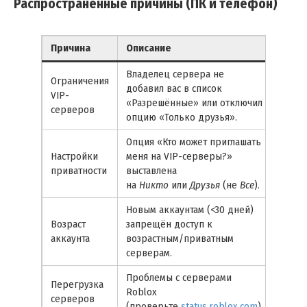
Распространенные причины (ПК и телефон)
Причина
Описание
Плат
Владелец сервера не
Ограничения
добавил вас в список
ПК и
VIP-
«Разрешённые» или отключил
моби
серверов
опцию «Только друзья».
Опция «Кто может приглашать
Настройки
меня на VIP-серверы?»
ПК и
приватности
выставлена
моби
на
Никто
или
Друзья
(не
Все
).
Новым аккаунтам (<30 дней)
Возраст
запрещён доступ к
ПК и
аккаунта
возрастным/приватным
моби
серверам.
Проблемы с серверами
Перегрузка
ПК и
Roblox
серверов
моби
(проверьте
status.roblox.com
).