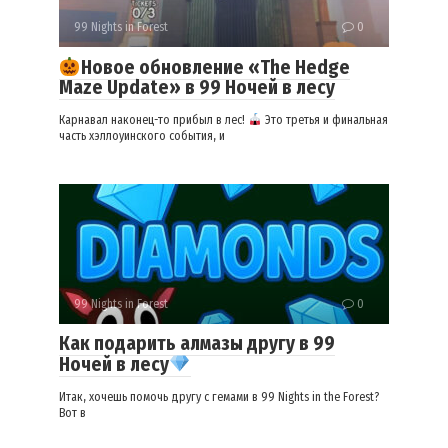
99 Nights in Forest
0
Новое обновление «The Hedge
Maze Update» в 99 Ночей в лесу
Карнавал наконец-то прибыл в лес!
Это третья и финальная
часть хэллоуинского события, и
99 Nights in Forest
0
Как подарить алмазы другу в 99
Ночей в лесу
Итак, хочешь помочь другу с гемами в 99 Nights in the Forest?
Вот в