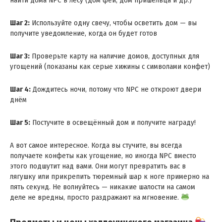
найти дома NPC в лесу (дом феи, дом пришельца и др.)
Шаг 2:
Используйте одну свечу, чтобы осветить дом — вы
получите уведомление, когда он будет готов
Шаг 3:
Проверьте карту на наличие домов, доступных для
угощений (показаны как серые хижины с символами конфет)
Шаг 4:
Дождитесь ночи, потому что NPC не откроют двери
днём
Шаг 5:
Постучите в освещённый дом и получите награду!
А вот самое интересное. Когда вы стучите, вы всегда
получаете конфеты как угощение, но иногда NPC вместо
этого подшутит над вами. Они могут превратить вас в
лягушку или прикрепить тюремный шар к ноге примерно на
пять секунд. Не волнуйтесь — никакие шалости на самом
деле не вредны, просто раздражают на мгновение.