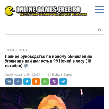
Перейти
к
контенту
Поиск:
Главная страница
Полное руководство по новому обновлению
Угощение или шалость в 99 Ночей в лесу (18
октября)
Опубликовано:
19.10.2025
99 Nights in Forest