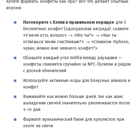
Хотите фармить конфеты как про? Вот что делают опытные
игроки:
Поговорите с Хэппи в правильном порядке
для 3
бесплатных конфет (одноразовая награда): скажите
«У меня есть вопрос» → «Кто ты?» → «Как ты
остаёшься таким счастливым?» → «Слишком глубоко,
чувак, можно мне немного конфет?»
Обыщите каждый угол лобби между раундами —
конфеты спавнятся случайно за NPC-Пугалом и рядом
с доской обновлений
Используйте активные коды для бонусных алмазов и
конфет​
Выживайте как можно больше дней, так как шанс
выпадения свечей значительно увеличивается после
4-го дня
Фармите вулканический биом для культистов при
охоте на свечи