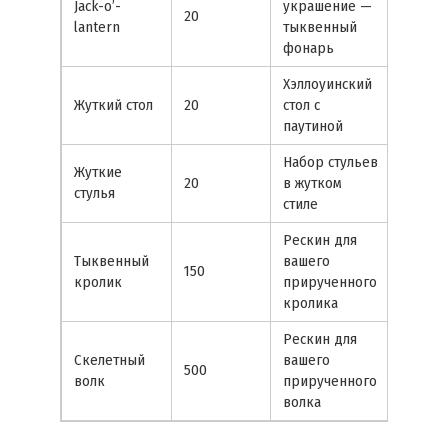
Jack-o’-
украшение —
20
lantern
тыквенный
фонарь
Хэллоуинский
Жуткий стол
20
стол с
паутиной
Набор стульев
Жуткие
20
в жутком
стулья
стиле
Рескин для
Тыквенный
вашего
150
кролик
прирученного
кролика
Рескин для
Скелетный
вашего
500
волк
прирученного
волка