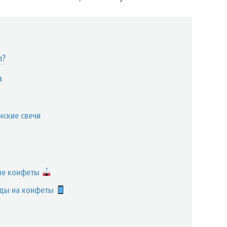
ы?
а
нские свечи
ные конфеты
оды на конфеты