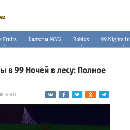
x Fruits
Валюты ММ2
Roblox
99 Nights in
 в 99 Ночей в лесу: Полное
in Forest