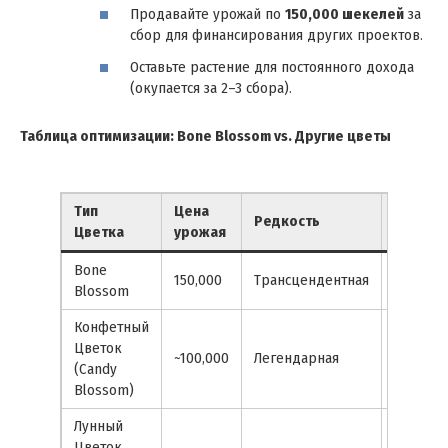
Продавайте урожай по
150,000 шекелей
за
сбор для финансирования других проектов.
Оставьте растение для постоянного дохода
(окупается за 2–3 сбора).
Таблица оптимизации: Bone Blossom vs. Другие цветы
Тип
Цена
Источн
Редкость
Цветка
урожая
семян
Bone
Квесты
150,000
Трансцендентная
Blossom
диноза
Конфетный
Цветок
Пасхаль
~100,000
Легендарная
(Candy
ивент 2
Blossom)
Лунный
Набор
Цветок