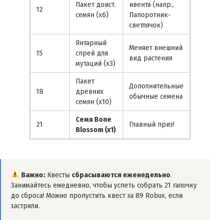
Пакет доист.
ивента (напр.,
12
семян (x6)
Папоротник-
светлячок)
Янтарный
Меняет внешний
15
спрей для
вид растения
мутаций (x3)
Пакет
Дополнительные
18
древних
обычные семена
семян (x10)
Семя Bone
21
Главный приз!
Blossom (x1)
Важно:
Квесты
сбрасываются еженедельно
.
Занимайтесь ежедневно, чтобы успеть собрать 21 галочку
до сброса! Можно пропустить квест за 89 Robux, если
застряли.