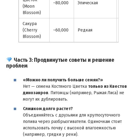
~80,000
Эпическая
«Лунно
(Moon
сияние»
Blossom)
Сакура
Разные
(Cherry
~60,000
Редкая
источни
Blossom)
Часть 3: Продвинутые советы и решение
проблем
«Можно ли получить больше семян?»
Нет — семена Костяного Цветка
только из Квестов
динозавров
. Питомцы (например, Рыжая Лиса) не
могут их дублировать.
Слишком долго растет?
Объединяйтесь с друзьями для круглосуточного
полива через разбрызгиватели. Одиночкам стоит
использовать почву с высокой влагоемкостью
(например, грядки у реки).