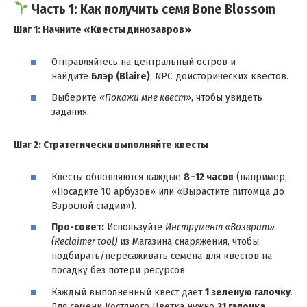
Часть 1: Как получить семя Bone Blossom
Шаг 1: Начните «Квесты динозавров»
Отправляйтесь на центральный остров и
найдите
Блэр (Blaire)
, NPC доисторических квестов.
Выберите
«Покажи мне квест»
, чтобы увидеть
задания.
Шаг 2: Стратегически выполняйте квесты
Квесты обновляются каждые
8–12 часов
(например,
«Посадите 10 арбузов» или «Вырастите питомца до
Взрослой стадии»).
Про-совет:
Используйте
Инструмент «Возврат»
(Reclaimer tool)
из Магазина снаряжения, чтобы
подбирать/пересаживать семена для квестов на
посадку без потери ресурсов.
Каждый выполненный квест дает
1 зеленую галочку
.
Для семени Костяного Цветка нужно
21 галочка
.