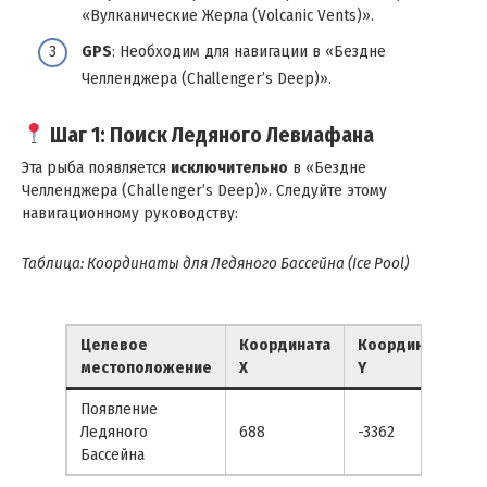
«Вулканические Жерла (Volcanic Vents)».
GPS
: Необходим для навигации в «Бездне
Челленджера (Challenger’s Deep)».
Шаг 1: Поиск Ледяного Левиафана
Эта рыба появляется
исключительно
в «Бездне
Челленджера (Challenger’s Deep)». Следуйте этому
навигационному руководству:
Таблица: Координаты для Ледяного Бассейна (Ice Pool)
Целевое
Координата
Координата
К
местоположение
X
Y
Z
Появление
Ледяного
688
-3362
-
Бассейна