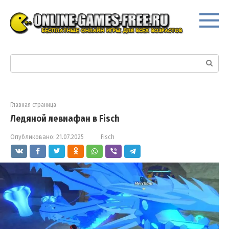
Перейти
к
контенту
Поиск:
Главная страница
Ледяной левиафан в Fisch
Опубликовано:
21.07.2025
Fisch