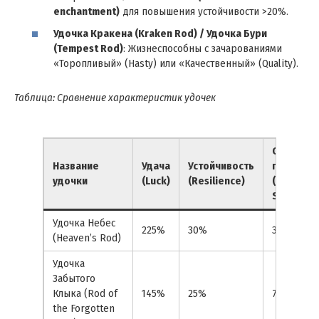
enchantment)
для повышения устойчивости >20%.
Удочка Кракена (Kraken Rod) / Удочка Бури
(Tempest Rod)
: Жизнеспособны с зачарованиями
«Торопливый» (Hasty) или «Качественный» (Quality).
Таблица: Сравнение характеристик удочек
Скорость
Название
Удача
Устойчивость
приманк
удочки
(Luck)
(Resilience)
(Lure
Speed)
Удочка Небес
225%
30%
30%
(Heaven’s Rod)
Удочка
Забытого
Клыка (Rod of
145%
25%
78%
the Forgotten