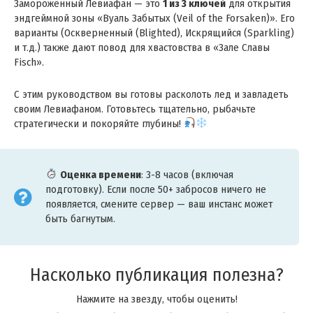
Замороженный Левиафан — это
1 из 3 ключей
для открытия
эндгеймной зоны «Вуаль Забытых (Veil of the Forsaken)». Его
варианты (Оскверненный (Blighted), Искрящийся (Sparkling)
и т.д.) также дают повод для хвастовства в «Зале Славы
Fisch».
С этим руководством вы готовы расколоть лед и завладеть
своим Левиафаном. Готовьтесь тщательно, рыбачьте
стратегически и покоряйте глубины!
Оценка времени
: 3-8 часов (включая
подготовку). Если после 50+ забросов ничего не
появляется, смените сервер — ваш инстанс может
быть багнутым.
Насколько публикация полезна?
Нажмите на звезду, чтобы оценить!