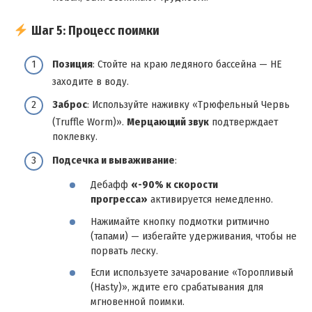
Шаг 5: Процесс поимки
Позиция
: Стойте на краю ледяного бассейна — НЕ
заходите в воду.
Заброс
: Используйте наживку «Трюфельный Червь
(Truffle Worm)».
Мерцающий звук
подтверждает
поклевку.
Подсечка и вываживание
:
Дебафф
«-90% к скорости
прогресса»
активируется немедленно.
Нажимайте кнопку подмотки ритмично
(тапами) — избегайте удерживания, чтобы не
порвать леску.
Если используете зачарование «Торопливый
(Hasty)», ждите его срабатывания для
мгновенной поимки.