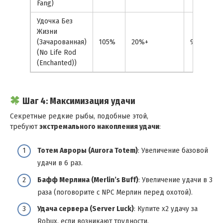
Fang)
Удочка Без
Жизни
(Зачарованная)
105%
20%+
90%
(No Life Rod
(Enchanted))
Шаг 4: Максимизация удачи
Секретные редкие рыбы, подобные этой,
требуют
экстремального накопления удачи
:
Тотем Авроры (Aurora Totem)
: Увеличение базовой
удачи в 6 раз.
Бафф Мерлина (Merlin’s Buff)
: Увеличение удачи в 3
раза (поговорите с NPC Мерлин перед охотой).
Удача сервера (Server Luck)
: Купите x2 удачу за
Robux, если возникают трудности.