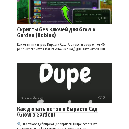
Grow a Garden
0
Скрипты без ключей для Grow a
Garden (Roblox)
Как опытный игрок Вырасти Сад Роблокс, я собрал топ-15
рабочих скриптов без ключей (No key) для автоматизации
Grow a Garden
0
Как дюпать петов в Вырасти Сад
(Grow a Garden)
Что такое дублирующие скрипты (Dupe script) Это
инструменты на Lua языке программирования,