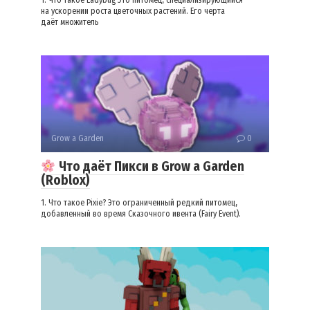
1. Что такое Ladybug Это питомец, специализирующийся
на ускорении роста цветочных растений. Его черта
даёт множитель
Grow a Garden
0
Что даёт Пикси в Grow a Garden
(Roblox)
1. Что такое Pixie? Это ограниченный редкий питомец,
добавленный во время Сказочного ивента (Fairy Event).