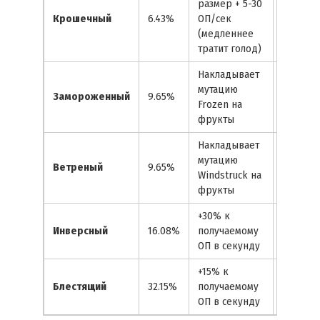
размер + 5-30
Фарм ОП
Крошечный
6.43%
ОП/сек
низким
(медленнее
затрата
тратит голод)
Накладывает
Крафт 
мутацию
Замороженный
9.65%
кристал
Frozen на
квестов
фрукты
Накладывает
мутацию
Крафт
Ветреный
9.65%
Windstruck на
Перьев
фрукты
+30% к
Эффект
Инверсный
16.08%
получаемому
гринд 
ОП в секунду
+15% к
Прокачк
Блестящий
32.15%
получаемому
ранней 
ОП в секунду