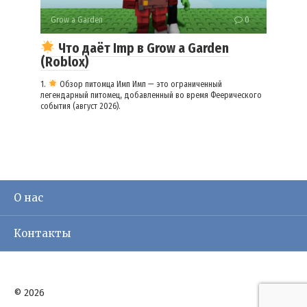
Grow a Garden
0
Что даёт Imp в Grow a Garden
(Roblox)
1.
Обзор питомца Имп Имп — это ограниченный
легендарный питомец, добавленный во время Феерического
события (август 2026).
О нас
Контакты
© 2026