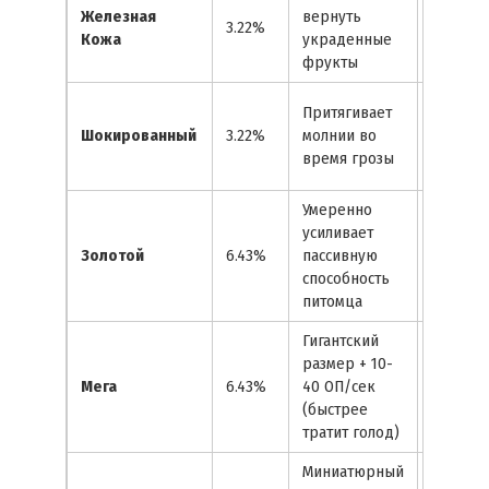
Защита 
Железная
вернуть
3.22%
в публи
Кожа
украденные
сервер
фрукты
Комбина
Притягивает
тематик
Шокированный
3.22%
молнии во
шторма
время грозы
мутаци
Умеренно
усиливает
Бюджет
Золотой
6.43%
пассивную
альтерн
способность
Радужн
питомца
Гигантский
размер + 10-
Быстра
Мега
6.43%
40 ОП/сек
перепр
(быстрее
после м
тратит голод)
Миниатюрный