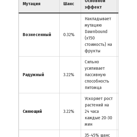
Основной
Страте
Мутация
Шанс
эффект
примен
Накладывает
мутацию
Dawnbound
Фарм ш
Вознесенный
0.32%
(x150
эндгей
стоимость) на
фрукты
Сильно
Синерги
усиливает
мощны
Радужный
3.22%
пассивную
пассивк
способность
(напр., 
питомца
Ускоряет рост
растений на
Быстро
Сияющий
3.22%
24 часа
прохож
каждые 20-30
редких
мин
35-45% шанс