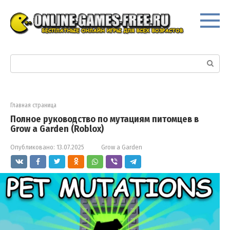
Перейти
к
контенту
Поиск:
Главная страница
Полное руководство по мутациям питомцев в
Grow a Garden (Roblox)
Опубликовано:
13.07.2025
Grow a Garden