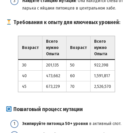
Найдите станцию мутации
: Она находится слева от
ларька с яйцами питомцев в центральном хабе.
Требования к опыту для ключевых уровней:
Всего
Всего
Возраст
нужно
Возраст
нужно
Опыта
Опыта
30
201,135
50
922,398
40
473,662
60
1,591,817
45
673,229
70
2,526,570
Пошаговый процесс мутации
Экипируйте питомца 50+ уровня
в активный слот.