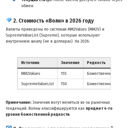
обмен.
2. Стоимость «Волн» в 2026 году
Валюты приведены по системам MM2Values (MM2V) и
SupremeValueList (Supreme), которые используют
внутреннюю шкалу (не в долларах). На 2026:
Источник
Значение
Редкость
Сп
MM2Values
155
Божественный
Вы
SupremeValueList
150
Божественный
Вы
Примечание:
Значения могут меняться из-за рыночных
тенденций. Волны классифицируются как
предмет 4-го
уровня божественной редкости
.