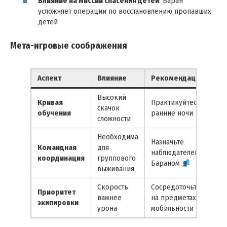
Влияние на миссии спасения детей
: Баран
усложняет операции по восстановлению пропавших
детей
Мета-игровые соображения
Аспект
Влияние
Рекомендация
Высокий
Кривая
Практикуйтесь в
скачок
обучения
ранние ночи
сложности
Необходима
Назначьте
Командная
для
наблюдателей за
координация
группового
Бараном
выживания
Скорость
Сосредоточьтесь
Приоритет
важнее
на предметах
экипировки
урона
мобильности