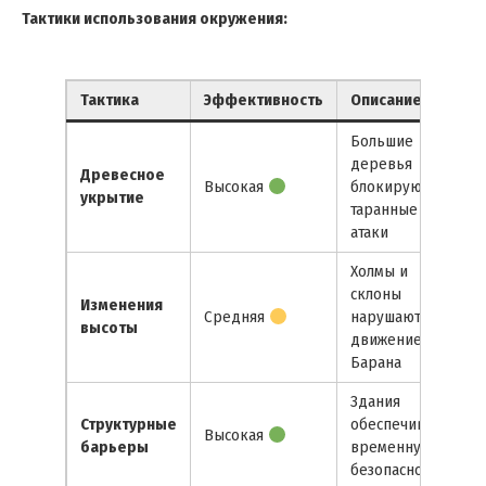
Тактики использования окружения:
Тактика
Эффективность
Описание
Большие
деревья
Древесное
Высокая
блокируют
укрытие
таранные
атаки
Холмы и
склоны
Изменения
Средняя
нарушают
высоты
движение
Барана
Здания
Структурные
обеспечивают
Высокая
барьеры
временную
безопасность