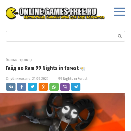
Перейти
к
контенту
Поиск:
Главная страница
Гайд по Ram 99 Nights in forest
Опубликовано:
21.09.2025
99 Nights in Forest