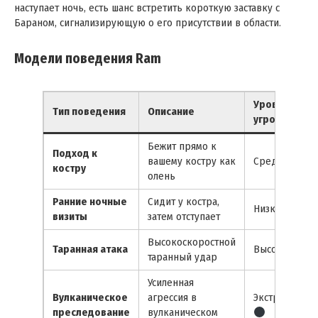
наступает ночь, есть шанс встретить короткую заставку с
Бараном, сигнализирующую о его присутствии в области.
Модели поведения Ram
Уровень
Тип поведения
Описание
угрозы
Бежит прямо к
Подход к
вашему костру как
Средний
костру
олень
Ранние ночные
Сидит у костра,
Низкий
визиты
затем отступает
Высокоскоростной
Таранная атака
Высокий
таранный удар
Усиленная
Вулканическое
агрессия в
Экстремальн
преследование
вулканическом