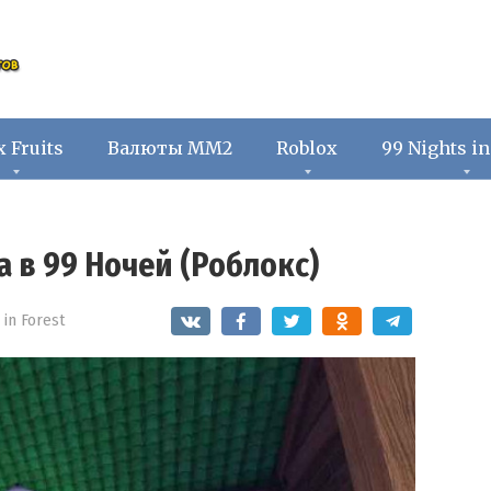
x Fruits
Валюты ММ2
Roblox
99 Nights in
 в 99 Ночей (Роблокс)
 in Forest