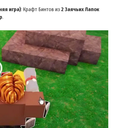
дняя игра)
: Крафт Бинтов из
2 Заячьих Лапок
р
.