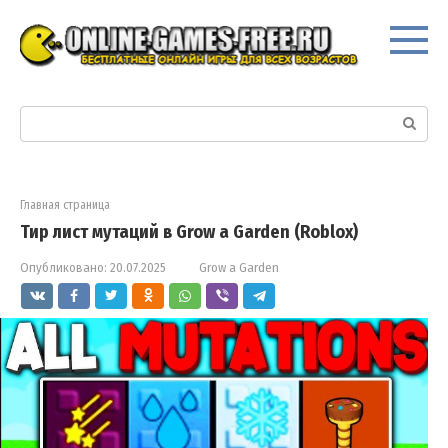
Перейти
к
контенту
Поиск:
Главная страница
Тир лист мутаций в Grow a Garden (Roblox)
Опубликовано:
20.07.2025
Grow a Garden