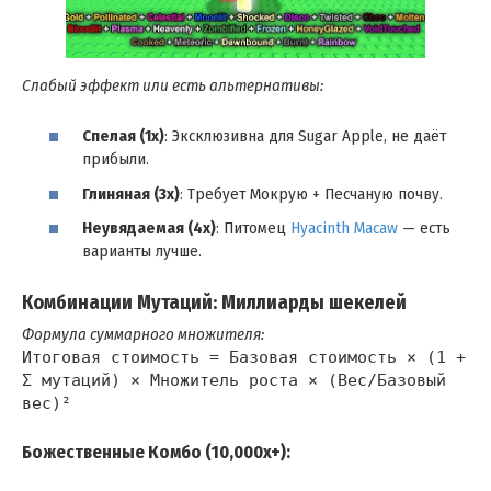
Слабый эффект или есть альтернативы:
Спелая (1x)
: Эксклюзивна для Sugar Apple, не даёт
прибыли.
Глиняная (3x)
: Требует Мокрую + Песчаную почву.
Неувядаемая (4x)
: Питомец
Hyacinth Macaw
— есть
варианты лучше.
Комбинации Мутаций: Миллиарды шекелей
Формула суммарного множителя:
Итоговая стоимость = Базовая стоимость × (1 +
Σ мутаций) × Множитель роста × (Вес/Базовый
вес)²
Божественные Комбо (10,000x+):