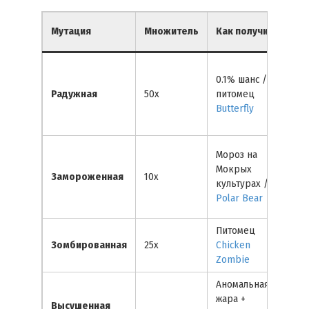
Ви
Мутация
Множитель
Как получить
пр
0.1% шанс /
Ра
Радужная
50x
питомец
ор
Butterfly
Мороз на
Мокрых
Ле
Замороженная
10x
культурах /
бл
Polar Bear
Питомец
Зе
Зомбированная
25x
Chicken
ту
Zombie
Аномальная
жара +
Тё
Высушенная