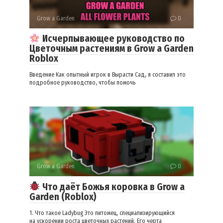
Grow a Garden
0
Исчерпывающее руководство по
Цветочным растениям в Grow a Garden
Roblox
Введение Как опытный игрок в Вырасти Сад, я составил это
подробное руководство, чтобы помочь
Grow a Garden
0
Что даёт Божья коровка в Grow a
Garden (Roblox)
1. Что такое Ladybug Это питомец, специализирующийся
на ускорении роста цветочных растений. Его черта