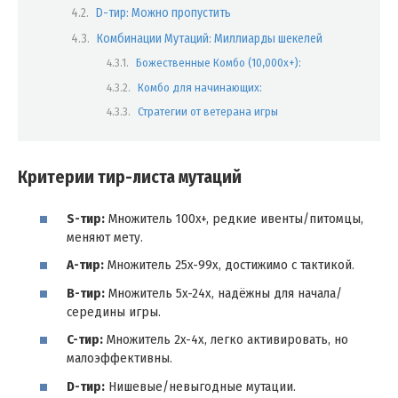
D-тир: Можно пропустить
Комбинации Мутаций: Миллиарды шекелей
Божественные Комбо (10,000x+):
Комбо для начинающих:
Стратегии от ветерана игры
Критерии тир-листа мутаций
S-тир:
Множитель 100x+, редкие ивенты/питомцы,
меняют мету.
A-тир:
Множитель 25x-99x, достижимо с тактикой.
B-тир:
Множитель 5x-24x, надёжны для начала/
середины игры.
C-тир:
Множитель 2x-4x, легко активировать, но
малоэффективны.
D-тир:
Нишевые/невыгодные мутации.