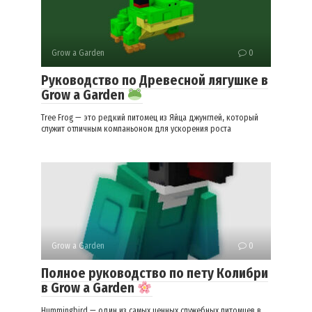
Grow a Garden
0
Руководство по Древесной лягушке в
Grow a Garden
Tree Frog — это редкий питомец из Яйца джунглей, который
служит отличным компаньоном для ускорения роста
Grow a Garden
0
Полное руководство по пету Колибри
в Grow a Garden
Hummingbird — один из самых ценных служебных питомцев в