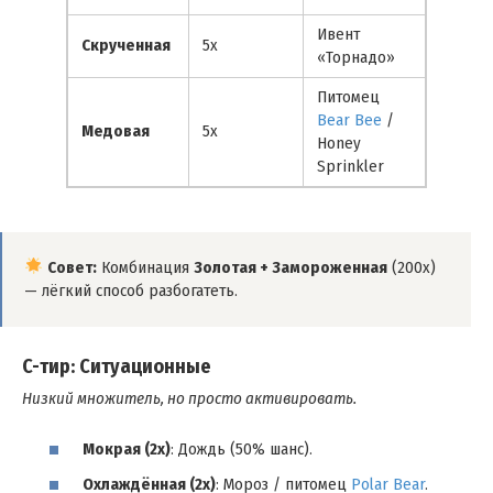
Ивент
Скрученная
5x
«Торнадо»
Питомец
Bear Bee
/
Медовая
5x
Honey
Sprinkler
Совет:
Комбинация
Золотая + Замороженная
(200x)
— лёгкий способ разбогатеть.
C-тир: Ситуационные
Низкий множитель, но просто активировать.
Мокрая (2x)
: Дождь (50% шанс).
Охлаждённая (2x)
: Мороз / питомец
Polar Bear
.