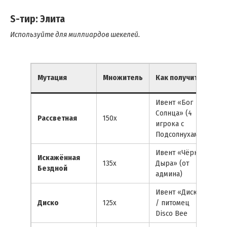
S-тир: Элита
Используйте для миллиардов шекелей.
Ви
Мутация
Множитель
Как получить
пр
Ивент «Бог
Солнца» (4
Бе
Рассветная
150x
игрока с
си
Подсолнухами)
Ивент «Чёрная
Ча
Искажённая
135x
Дыра» (от
чё
Бездной
админа)
д
Ивент «Диско»
Ра
Диско
125x
/ питомец
см
Disco Bee
цв