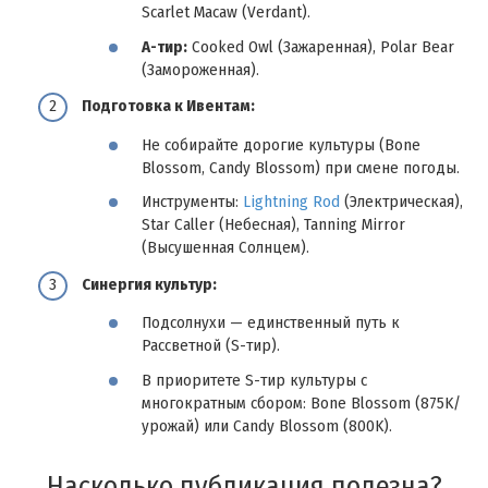
Scarlet Macaw (Verdant).
A-тир:
Cooked Owl (Зажаренная), Polar Bear
(Замороженная).
Подготовка к Ивентам:
Не собирайте дорогие культуры (Bone
Blossom, Candy Blossom) при смене погоды.
Инструменты:
Lightning Rod
(Электрическая),
Star Caller (Небесная), Tanning Mirror
(Высушенная Солнцем).
Синергия культур:
Подсолнухи — единственный путь к
Рассветной (S-тир).
В приоритете S-тир культуры с
многократным сбором: Bone Blossom (875K/
урожай) или Candy Blossom (800K).
Насколько публикация полезна?