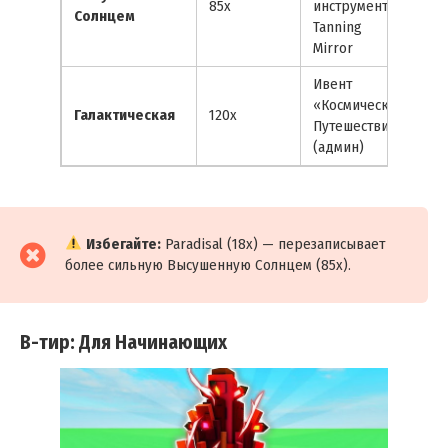
85x
инструмент
ко
Солнцем
Tanning
от
Mirror
Ивент
Си
«Космическое
Галактическая
120x
ро
Путешествие»
бл
(админ)
Избегайте:
Paradisal (18x) — перезаписывает
более сильную Высушенную Солнцем (85x).
B-тир: Для Начинающих