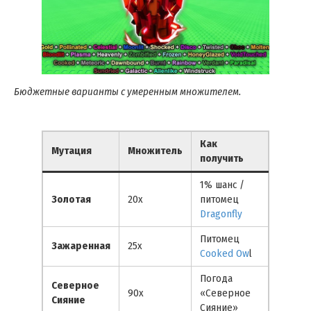
Бюджетные варианты с умеренным множителем.
Как
Мутация
Множитель
получить
1% шанс /
Золотая
20x
питомец
Dragonfly
Питомец
Зажаренная
25x
Cooked Ow
l
Погода
Северное
90x
«Северное
Сияние
Сияние»