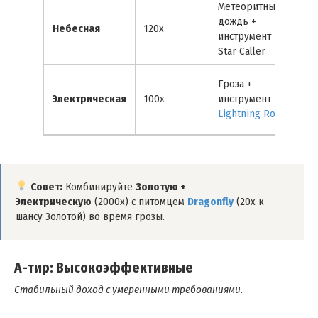
Метеоритный
Жё
дождь +
Небесная
120x
фи
инструмент
ис
Star Caller
Гроза +
Не
Электрическая
100x
инструмент
св
Lightning Rod
Совет:
Комбинируйте
Золотую +
Электрическую
(2000x) с питомцем
Dragonfly
(20x к
шансу Золотой) во время грозы.
A-тир: Высокоэффективные
Стабильный доход с умеренными требованиями.